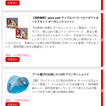
在庫切れ
【送料無料】apple park アップルパーク ベビーギフトボ
ックスセット オーガニックコットン
【出産祝い特集】オーガニックコットン商品の、ベビー
ギフト。指にはめて遊ぶフィンガーパペット、振ると優
しい音がするラトル＆ティーサー、大き目サイズがうれ
しいオーガニックコットンクロスに楽しい絵本がセット
になりました。 木箱のような箱も100％再生紙と大豆インクを使用して作られて
いて、環境問題に充分な配慮をしています。
価格： 6,380円(税込)
在庫切れ
プール遊びのお供に☆ LUDI マリンサンシェイド
【夏】プレイマットで人気のLUDIから キュートな日よけ
テント登場！！ プールやビーチで大活躍です。 98%紫外
線カット。熱中症対策に♪ ワンタッチで折りたたみ可能
バッグ付きで持ち運びや収納も便利♪
価格： 5,500円(税込)
在庫切れ