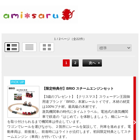
1 / 2ページ
（全22件）
1
2
次へ
PICK UP
【限定特典付】BRIO スチームエンジンセット
【3歳のプレゼント】【クリスマス】スウェーデン王国御
用達ブランド「BRIO」本家レールトイです。木材の材質
は100%ブナ材。最高級の木材です。
蒸気機関車の時代にタイムトラベル。電池式の蒸気機関
車で鉄道の『はじめて』を体験しましょう。橋にレール
を取り付けられるまで機関車は停止しています。
ワゴンでレールを運びながら、２箇所にレールを架設して、列車を進めます。電
動車両は、前後進し、前進時にはライトが点灯します。初回限定特典としてスチ
ームエンジン（車両）が付いています。