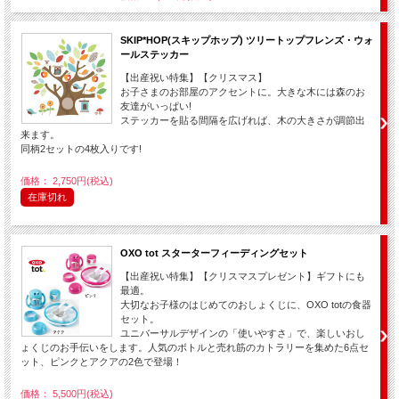
SKIP*HOP(スキップホップ) ツリートップフレンズ・ウォ
ールステッカー
【出産祝い特集】【クリスマス】
お子さまのお部屋のアクセントに。大きな木には森のお
友達がいっぱい!
ステッカーを貼る間隔を広げれば、木の大きさが調節出
来ます。
同柄2セットの4枚入りです!
価格： 2,750円(税込)
在庫切れ
OXO tot スターターフィーディングセット
【出産祝い特集】【クリスマスプレゼント】ギフトにも
最適。
大切なお子様のはじめてのおしょくじに、OXO totの食器
セット。
ユニバーサルデザインの「使いやすさ」で、楽しいおし
ょくじのお手伝いをします。人気のボトルと売れ筋のカトラリーを集めた6点セ
ット、ピンクとアクアの2色で登場！
価格： 5,500円(税込)