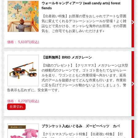
ウォールキャンディアーツ (wall candy arts) forest
fiends
【出産祝い特集】お部屋の壁をおしゃれでアートな雰囲
気に変えてくれるデコレーションシールが登場！よく雑
誌などで見かける、オシャレな海外のお部屋。その雰囲
気を、ご自宅でもお楽しみいただけます♪
価格： 5,610円(税込)
【送料無料】BRIO メガクレーン
【3歳のプレゼント】【クリスマス】メガクレーンは大型
の移動式のクレーンです。ゴトゴト音をたてながらレー
ルを走り、ワゴンとともに作業現場へ向かいます。延長
式のアームを旋廻させてどんな作業も行います。作業前
に足を広げてクレーンが動かないようにしましょう。警
告表示も忘れずに。安全第一です。
価格： 6,270円(税込)
在庫切れ
ブランケット入ぬいぐるみ ズービーペッツ カバ
【クリスマスプレゼント特集】【出産祝い特集】【行