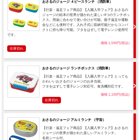
おさるのジョージ ４ピースランチ （消防車）
【行楽・遠足フェア商品】【入園入学フェア】おさるの
ジョージの絵本の世界が描かれた楽しい4つのランチボッ
クス。用途に合わせて使い分けが可能。親子遠足や運動
会などにも便利です。入れ子式に収納可能だからコンパ
クトに持ち帰り可能。フタをはずして電子レンジ使用可
です。
価格:1,540円(税込)
在庫切れ
おさるのジョージ ランチボックス（消防車）
【行楽・遠足フェア商品】【入園入学フェア】とっても
かわいいおさるのジョージのお弁当箱。
フタをはずして電子レンジ対応可。食洗機対応です。
価格:1,100円(税込)
在庫切れ
おさるのジョージ アルミランチ （宇宙）
【行楽・遠足フェア商品】【入園入学フェア】おさるの
ジョージの世界が描かれた楽しいアルミランチ。
名前シール付。