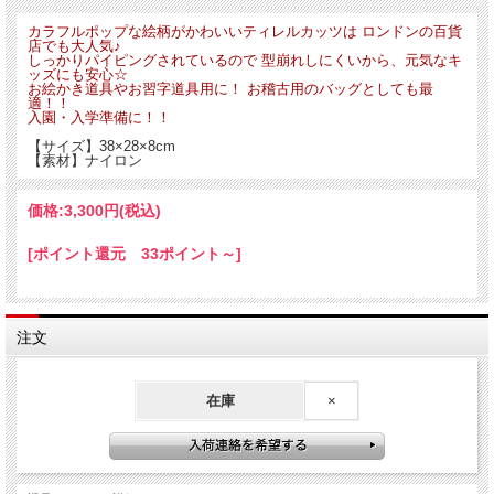
カラフルポップな絵柄がかわいいティレルカッツは ロンドンの百貨
店でも大人気♪
しっかりパイピングされているので 型崩れしにくいから、元気なキ
ッズにも安心☆
お絵かき道具やお習字道具用に！ お稽古用のバッグとしても最
適！！
入園・入学準備に！！
【サイズ】38×28×8cm
【素材】ナイロン
価格:
3,300円
(税込)
[ポイント還元 33ポイント～]
注文
在庫
×