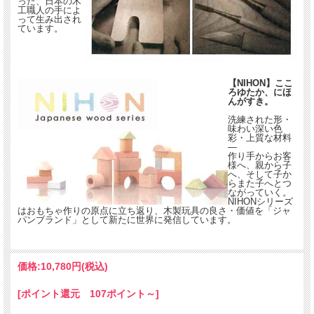
った、日本の木
工職人の手によ
って生み出され
ています。
【NIHON】ここ
ろゆたか、にほ
んがすき。
洗練された形・
味わい深い色
彩・上質な材料
―
作り手からお客
様へ、親から子
へ、そして子か
らまた子へとつ
ながっていく。
NIHONシリーズ
はおもちゃ作りの原点に立ち返り、木製玩具の良さ・価値を「ジャ
パンブランド」として新たに世界に発信しています。
価格:
10,780円
(税込)
[ポイント還元 107ポイント～]