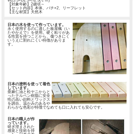
W23.5×D2.5×H2.5(ｃｍ)
【対象年齢】2歳頃～
【セット内容】本体、バチ×2、リーフレット
【主な材質】天然木
日本の木を使って作っています。
永く使用するのに適した板屋楓（い
たやかえで）を使用。硬く粘りがあ
る性質を持つことから、傷つきにく
いうえに割れにくい特徴がありま
す。
日本の塗料を使って着色
しています。
亜麻仁油と松ヤニからと
ったテルペン樹脂に安全
性の高い顔料とワックス
を調合。温かみのあるや
わらかな色彩が特徴でなめても口に入れても安心です。
日本の職人が作
っています。
研ぎ澄まされた
感覚と技術を持